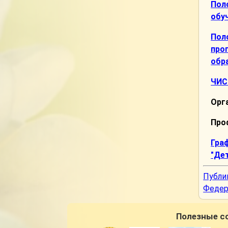
Пол
обу
Пол
про
обр
ЧИС
Орг
Про
Гра
"Де
Публи
Федер
Полезные с