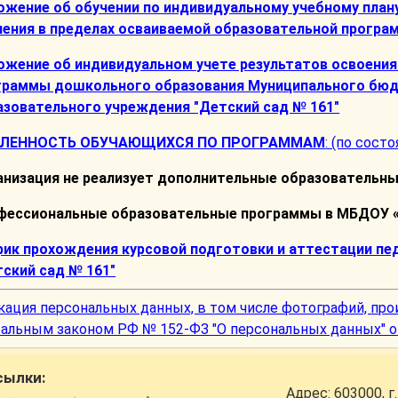
ожение об обучении по индивидуальному учебному плану
чения в пределах осваиваемой образовательной програ
ожение об индивидуальном учете результатов освоени
граммы дошкольного образования Муниципального бю
азовательного учреждения "Детский сад № 161"
ЛЕННОСТЬ ОБУЧАЮЩИХСЯ ПО ПРОГРАММАМ
: (по состо
анизация не реализует дополнительные образовательн
фессиональные образовательные программы в МБДОУ «Д
фик прохождения курсовой подготовки и аттестации п
тский сад № 161"
кация персональных данных, в том числе фотографий, про
альным законом РФ № 152-ФЗ "О персональных данных" от 
сылки:
Адрес:
603000, г