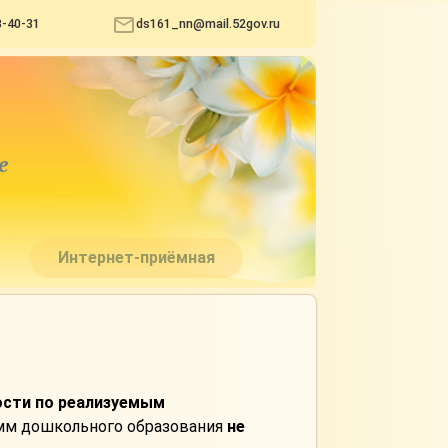
3-40-31
ds161_nn@mail.52gov.ru
е
Интернет-приёмная
ости по реализуемым
амм дошкольного образования
не