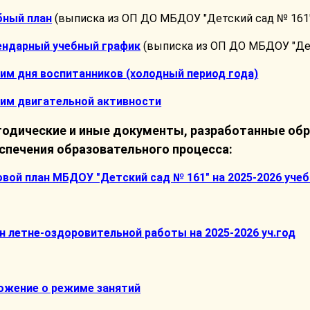
бный план
(выписка из ОП ДО МБДОУ "Детский сад № 161
ендарный учебный график
(выписка из ОП ДО МБДОУ "Дет
им дня воспитанников (холодный период года)
им двигательной активности
одические и иные документы, разработанные обр
спечения образовательного процесса:
овой план МБДОУ "Детский сад № 161" на 2025-2026 уче
н летне-оздоровительной работы на 2025-2026 уч.год
ожение о режиме занятий