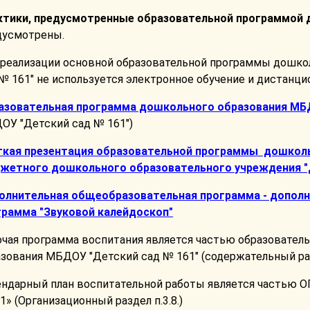
ктики, предусмотренные образовательной программой 
дусмотрены.
 реализации основной образовательной программы дошк
№ 161" не используется электронное обучение и дистанц
азовательная программа дошкольного образования М
ОУ "Детский сад № 161")
ткая презентация образовательной программы дошкол
жетного дошкольного образовательного учреждения "
олнительная общеобразовательная программа - допол
грамма "Звуковой калейдоскоп"
очая программа воспитания является частью образовате
зования МБДОУ "Детский сад № 161" (содержательный разд
ендарный план воспитательной работы является частью 
» (Организационный раздел п.3.8.)