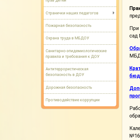
прав детей
Пра
Странички наших педагогов
пре
Пожарная безопасность
При
сад 
Охрана труда в МБДОУ
Обр
Санитарно-эпидемиологические
МБД
правила и требования к ДОУ
Кра
Антитеррористическая
безопасность в ДОУ
бюд
Дорожная безопасность
Доп
про
Противодействие коррупции
Раб
обра
Кал
№161