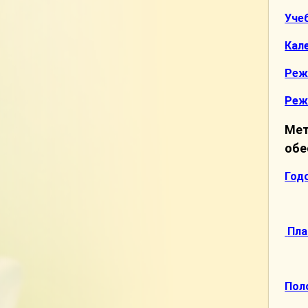
Уче
Кал
Реж
Реж
Мет
обе
Год
Пла
Пол