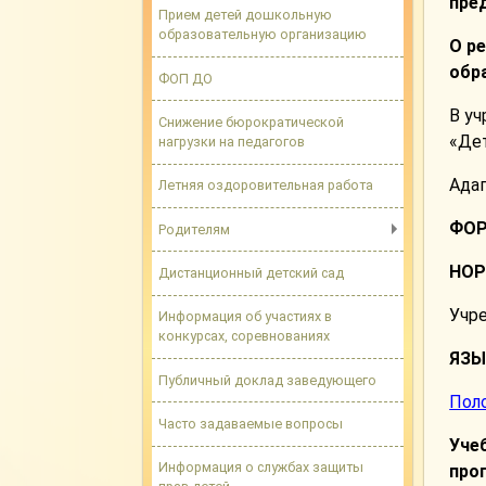
пре
Прием детей дошкольную
образовательную организацию
О р
обр
ФОП ДО
В у
Снижение бюрократической
«Де
нагрузки на педагогов
Ада
Летняя оздоровительная работа
ФОР
Родителям
НОР
Дистанционный детский сад
Учр
Информация об участиях в
конкурсах, соревнованиях
ЯЗЫ
Публичный доклад заведующего
Пол
Часто задаваемые вопросы
Уче
Информация о службах защиты
про