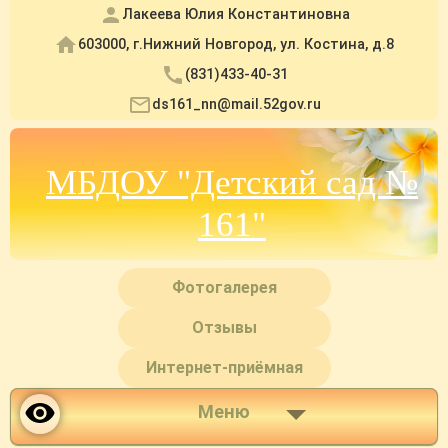
Лакеева Юлия Константиновна
603000, г.Нижний Новгород, ул. Костина, д.8
(831)433-40-31
ds161_nn@mail.52gov.ru
МБДОУ "Детский сад №
161"
Фотогалерея
Отзывы
Интернет-приёмная
Меню