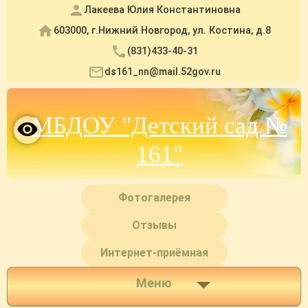
Лакеева Юлия Константиновна
603000, г.Нижний Новгород, ул. Костина, д.8
(831)433-40-31
ds161_nn@mail.52gov.ru
МБДОУ "Детский сад №
161"
Фотогалерея
Отзывы
Интернет-приёмная
Меню