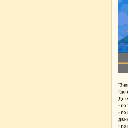
"Зн
Где
Детя
• по
• по
дви
• по