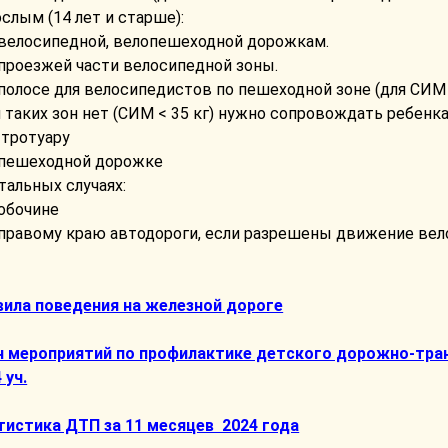
слым (14 лет и старше):
о велосипедной, велопешеходной дорожкам.
 проезжей части велосипедной зоны.
 полосе для велосипедистов по пешеходной зоне (для СИМ 
 таких зон нет (СИМ < 35 кг) нужно сопровождать ребенка
 тротуару
о пешеходной дорожке
тальных случаях:
 обочине
 правому краю автодороги, если разрешены движение вел
вила поведения на железной дороге
н мероприятий по профилактике детского дорожно-тран
 уч.
тистика ДТП за 11 месяцев 2024 года