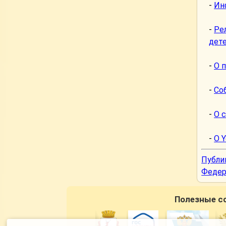
-
Ин
-
Ре
дете
-
О 
-
Со
-
О 
-
О Y
Публи
Федер
Полезные с