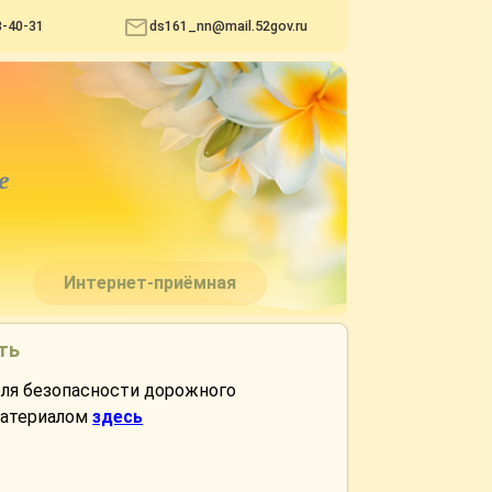
3-40-31
ds161_nn@mail.52gov.ru
е
Интернет-приёмная
ть
еля безопасности дорожного
материалом
здесь