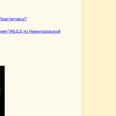
ристегнись!"
ания ГИБДД по Нижегородской