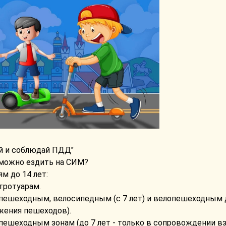
ай и соблюдай ПДД"
 можно ездить на СИМ?
м до 14 лет:
 тротуарам.
 пешеходным, велосипедным (с 7 лет) и велопешеходным д
жения пешеходов).
 пешеходным зонам (до 7 лет - только в сопровождении в