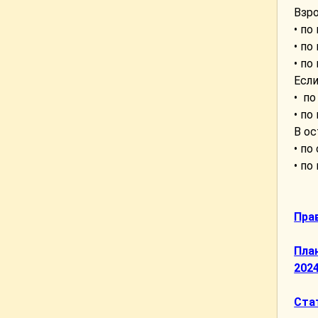
Взро
• п
• по
• по
Если
• по
• п
В ос
• по
• по
Пра
Пла
2024
Ста