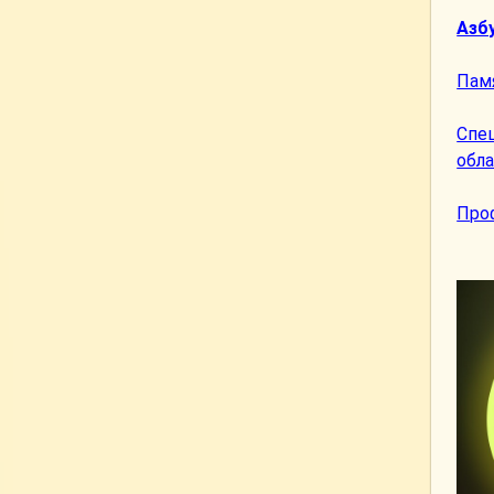
Азб
Пам
Спе
обла
Про