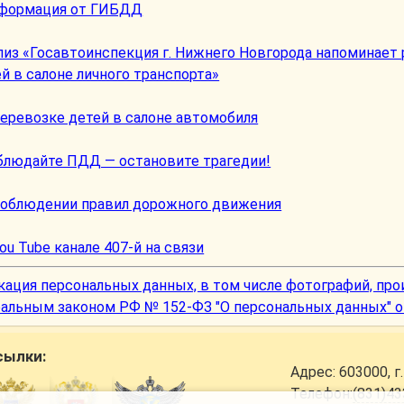
формация от ГИБДД
лиз «
Госавтоинспекция г. Нижнего Новгорода напоминает 
й в салоне личного транспорта»
перевозке детей в салоне автомобиля
блюдайте ПДД — остановите трагедии!
соблюдении правил дорожного движения
ou Tube канале 407-й на связи
кация персональных данных, в том числе фотографий, про
альным законом РФ № 152-ФЗ "О персональных данных" от 
сылки:
Адрес:
603000, г
Телефон:
(831)43