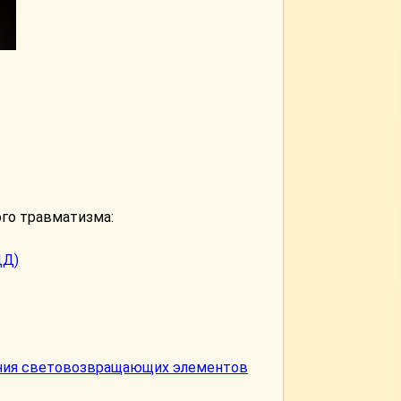
го травматизма:
ДД)
aния световозвращающих элементов