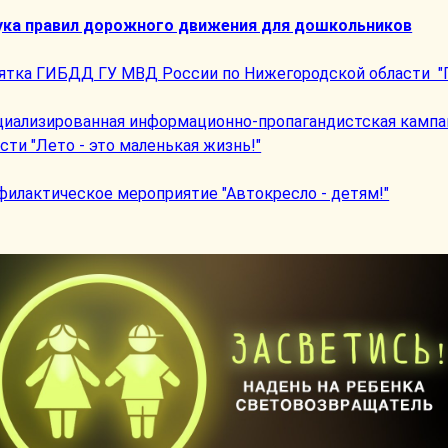
ука правил дорожного движения для дошкольников
ятка ГИБДД ГУ МВД России по Нижегородской области "П
циализированная информационно-пропагандистская камп
сти "Лето - это маленькая жизнь!"
филактическое мероприятие "Автокресло - детям!"