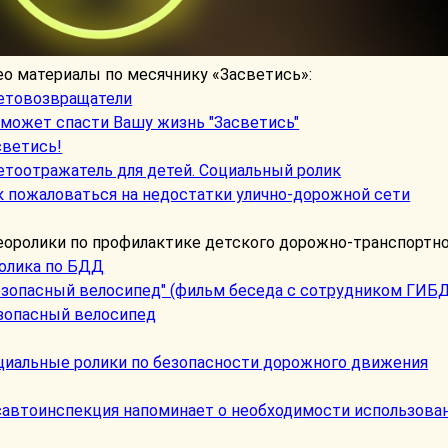
о материалы по месячнику «Засветись»:
етовозвращатели
 может спасти Вашу жизнь "Засветись"
светись!
етоотражатель для детей. Социальный ролик
к пожаловаться на недостатки улично-дорожной сети
еоролики по профилактике детского дорожно-транспортно
ролика по БДД
езопасный велосипед" (фильм беседа с сотрудником ГИБ
зопасный велосипед
циальные ролики по безопасности дорожного движения
савтоинспекция напоминает о необходимости использов