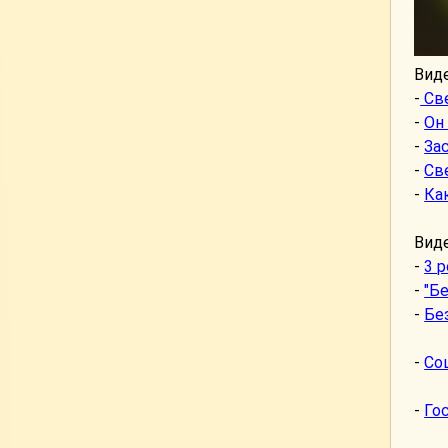
Виде
-
Св
-
Он
-
За
-
Св
-
Ка
Вид
-
3 
-
"Б
-
Бе
-
Со
-
Го